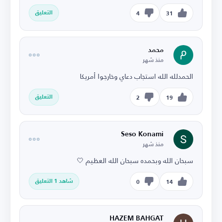
التعليق
4
31
محمد
منذ شهر
الحمدلله الله استجاب دعاي وخارجوا أمريكا
التعليق
2
19
Seso Konami
منذ شهر
سبحان الله وبحمده سبحان الله العظيم 🤍
شاهد 1 التعليق
0
14
HAZEM BAHGAT