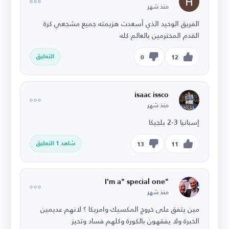
منذ شهر
الفريق الوحيد الذي أسعدت هزيمته جميع مشجعي كرة
القدم المحترمين بالعالم كله
التعليق
0
12
isaac issco
منذ شهر
إسبانيا 3-2 بلجيكا
شاهد 1 التعليق
13
11
"I'm a" special one
منذ شهر
مين يتفق على خروج المكسيك وامريكا ؟ لانهم عديمين
الخبرة ولا يفقهون بالكورة وكلهم فساد وتحيز