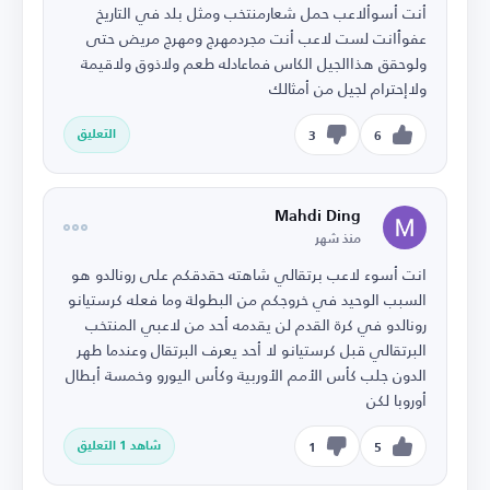
أنت أسوألاعب حمل شعارمنتخب ومثل بلد في التاريخ
عفوٱانت لست لاعب أنت مجردمهرج ومهرج مريض حتى
ولوحقق هذاالجيل الكاس فماعادله طعم ولاذوق ولاقيمة
ولاإحترام لجيل من أمثالك
التعليق
3
6
Mahdi Ding
منذ شهر
انت أسوء لاعب برتقالي شاهته حقدقكم على رونالدو هو
السبب الوحيد في خروجكم من البطولة وما فعله كرستيانو
رونالدو في كرة القدم لن يقدمه أحد من لاعبي المنتخب
البرتقالي قبل كرستيانو لا أحد يعرف البرتقال وعندما طهر
الدون جلب كأس الأمم الأوربية وكأس اليورو وخمسة أبطال
أوروبا لكن
شاهد 1 التعليق
1
5