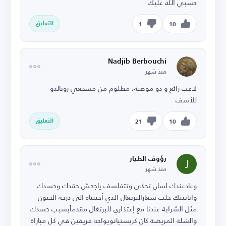
حسبي الله عليك
التعليق
1
10
Nadjib Berbouchi
منذ شهر
لاعب رائع و ذو موهبة، مظلوم من مشجعي رونالدو
للأسف
التعليق
21
10
رؤوف الطيار
منذ شهر
وعادعندك لسان تحكي وتتفلسف ياجحش حقدك وحسدك
وانانيتك خلت شعارالبرتغال الذي أحببناه الى درجة الجنون
مثل الشرابة عندنا مع إعتذاري للبرتغال مقدمٱبسبب حسدك
والشلة المريضة كان كريستيانويواجه فريقين في كل مباراة