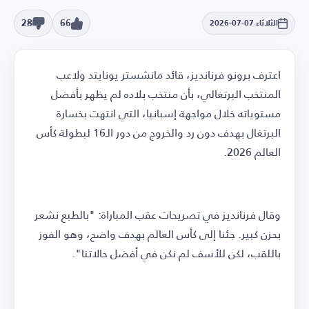
28
66
الثلاثاء 07-07-2026
اعترف برونو فرنانديز، قائد مانشستر يونايتد ولاعب
المنتخب البرتغالي، بأن منتخب بلاده لم يظهر بأفضل
مستوياته خلال مواجهة إسبانيا، التي انتهت بخسارة
البرتغال بهدف دون رد والخروج من دور الـ16 لبطولة كأس
العالم 2026.
وقال فرنانديز في تصريحات عقب المباراة: "بالطبع نشعر
بحزن كبير. جئنا إلى كأس العالم بهدف واضح، وهو الفوز
باللقب، لكن للأسف لم نكن في أفضل حالاتنا".