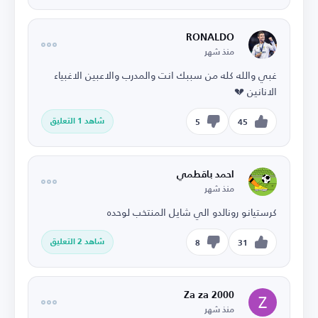
RONALDO
منذ شهر
غبي والله كله من سببك انت والمدرب والاعبين الاغبياء
الانانين 💔
شاهد 1 التعليق
5
45
احمد باقطمي
منذ شهر
كرستيانو رونالدو الي شايل المنتخب لوحده
شاهد 2 التعليق
8
31
Za za 2000
منذ شهر