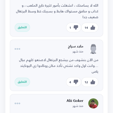
الله لا يسامحك ، انشغلت بأمور كثيرة خارج الملعب ، و
كذاب و منافق مستواك هابط و بسببك خط وسط البرتغال
ضعيف جدا
التعليق
1
14
ماجد سراج
منذ شهر
من الآن بنشوف من بيشجع البرتغال لاصنعو كلهم عيال
...وانت اول واحد تشتي تأخذ مكان رونالدوا زي اليونايتد
ياص
التعليق
4
12
Alii Goker
منذ شهر