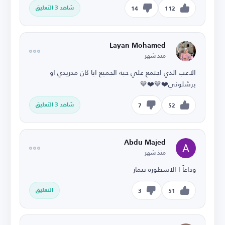
شاهد 3 التعليق
14
112
Layan Mohamed
منذ شهر
الاعب الذي اجتمع علي حبه الجميع ايا كان مدريدي او
برشلوني❤️💙❤️💙
شاهد 3 التعليق
7
52
Abdu Majed
منذ شهر
وداعاً ا الاسطوره نيمار
التعليق
3
51