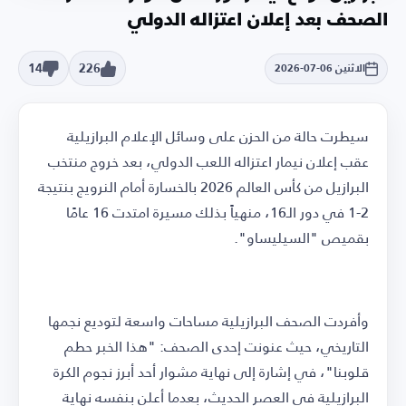
الصحف بعد إعلان اعتزاله الدولي
14
226
الاثنين 06-07-2026
سيطرت حالة من الحزن على وسائل الإعلام البرازيلية
عقب إعلان نيمار اعتزاله اللعب الدولي، بعد خروج منتخب
البرازيل من كأس العالم 2026 بالخسارة أمام النرويج بنتيجة
2-1 في دور الـ16، منهياً بذلك مسيرة امتدت 16 عامًا
بقميص "السيليساو".
وأفردت الصحف البرازيلية مساحات واسعة لتوديع نجمها
التاريخي، حيث عنونت إحدى الصحف: "هذا الخبر حطم
قلوبنا"، في إشارة إلى نهاية مشوار أحد أبرز نجوم الكرة
البرازيلية في العصر الحديث، بعدما أعلن بنفسه نهاية