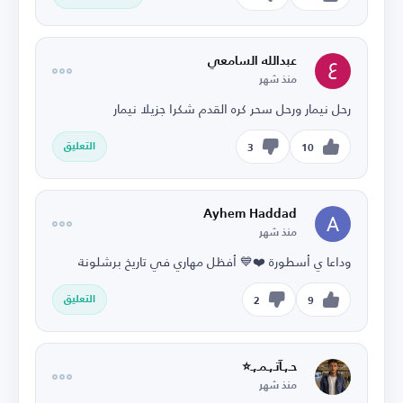
عبدالله السامعي
منذ شهر
رحل نيمار ورحل سحر كره القدم شكرا جزيلا نيمار
التعليق
3
10
Ayhem Haddad
منذ شهر
وداعا ي أسطورة ❤️💙 أفظل مهاري في تاريخ برشلونة
التعليق
2
9
حـ,ـآتـ,ـمـ,ـ⭐
منذ شهر