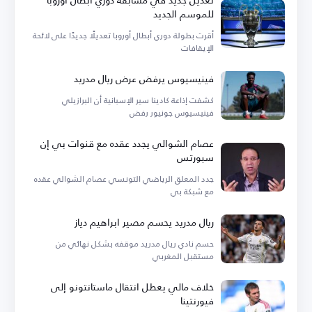
للموسم الجديد
أقرت بطولة دوري أبطال أوروبا تعديلًا جديدًا على لائحة
الإيقافات
فينيسيوس يرفض عرض ريال مدريد
كشفت إذاعة كادينا سير الإسبانية أن البرازيلي
فينيسيوس جونيور رفض
عصام الشوالي يجدد عقده مع قنوات بي إن
سبورتس
جدد المعلق الرياضي التونسي عصام الشوالي عقده
مع شبكة بي
ريال مدريد يحسم مصير ابراهيم دياز
حسم نادي ريال مدريد موقفه بشكل نهائي من
مستقبل المغربي
خلاف مالي يعطل انتقال ماستانتونو إلى
فيورنتينا