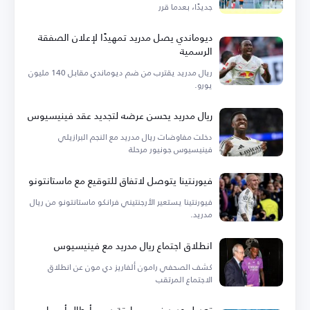
جديدًا، بعدما قرر
ديوماندي يصل مدريد تمهيدًا لإعلان الصفقة
الرسمية
ريال مدريد يقترب من ضم ديوماندي مقابل 140 مليون
يورو.
ريال مدريد يحسن عرضه لتجديد عقد فينيسيوس
دخلت مفاوضات ريال مدريد مع النجم البرازيلي
فينيسيوس جونيور مرحلة
فيورنتينا يتوصل لاتفاق للتوقيع مع ماستانتونو
فيورنتينا يستعير الأرجنتيني فرانكو ماستانتونو من ريال
مدريد.
انطلاق اجتماع ريال مدريد مع فينيسيوس
كشف الصحفي رامون ألفاريز دي مون عن انطلاق
الاجتماع المرتقب
تعديل جديد في مسابقة دوري أبطال أوروبا