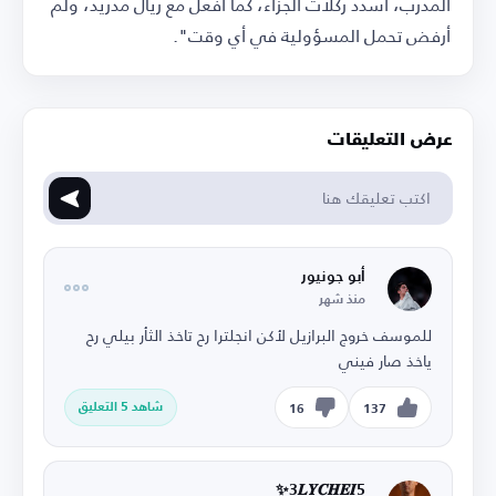
المدرب، أسدد ركلات الجزاء، كما أفعل مع ريال مدريد، ولم
أرفض تحمل المسؤولية في أي وقت".
عرض التعليقات
أبو جونيور
منذ شهر
للموسف خروج البرازيل لأكن انجلترا رح تاخذ الثأر بيلي رح
ياخذ صار فيني
شاهد 5 التعليق
16
137
3𝑳𝒀𝑪𝑯𝑬𝑰5✨