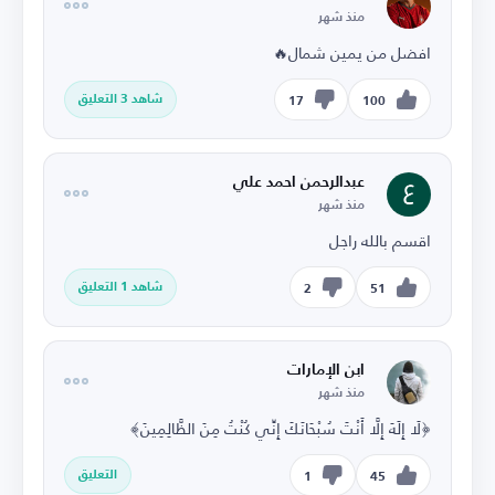
منذ شهر
افضل من يمين شمال🔥
شاهد 3 التعليق
17
100
عبدالرحمن احمد علي
منذ شهر
اقسم بالله راجل
شاهد 1 التعليق
2
51
ابن الإمارات
منذ شهر
﴿لَا إِلَهَ إِلَّا أَنْتَ سُبْحَانَكَ إِنِّي كُنْتُ مِنَ الظَّالِمِينَ﴾
التعليق
1
45