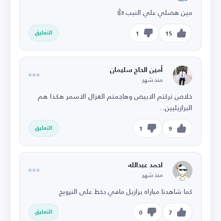
مين هصلي علي النبب 👍
التعليق
1
15
أمين الحاج سليمان
منذ شهر
خلاص تركتم الابيض وهاجمتم الغزال الاسمر هكذا هم
البرازيليين..
التعليق
1
9
احمد عبدالله
منذ شهر
كما شاهدنا مباراه برازيل مافي دخط على النرويج
التعليق
0
7