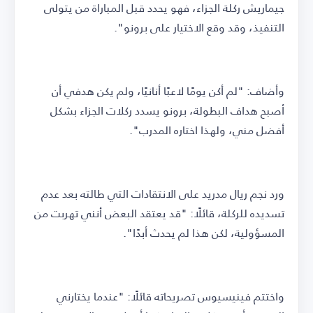
جيماريش ركلة الجزاء، فهو يحدد قبل المباراة من يتولى
التنفيذ، وقد وقع الاختيار على برونو".
وأضاف: "لم أكن يومًا لاعبًا أنانيًا، ولم يكن هدفي أن
أصبح هداف البطولة، برونو يسدد ركلات الجزاء بشكل
أفضل مني، ولهذا اختاره المدرب".
ورد نجم ريال مدريد على الانتقادات التي طالته بعد عدم
تسديده للركلة، قائلًا: "قد يعتقد البعض أنني تهربت من
المسؤولية، لكن هذا لم يحدث أبدًا".
واختتم فينيسيوس تصريحاته قائلًا: "عندما يختارني