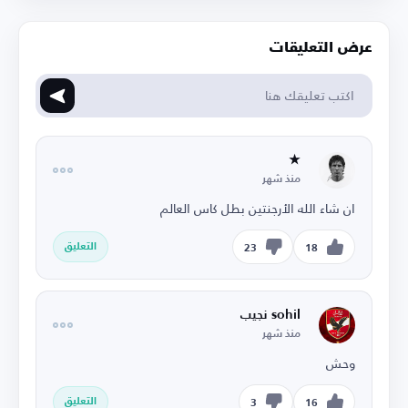
عرض التعليقات
★
منذ شهر
ان شاء الله الأرجنتين بطل كاس العالم
التعليق
23
18
sohil نجيب
منذ شهر
وحش
التعليق
3
16