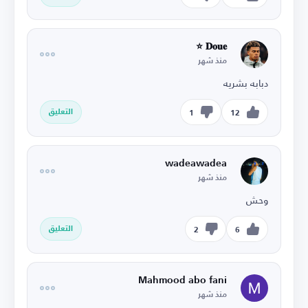
𝐃𝐨𝐮𝐞 ⭐
منذ شهر
دبابه بشريه
التعليق
1
12
wadeawadea
منذ شهر
وحش
التعليق
2
6
Mahmood abo fani
منذ شهر