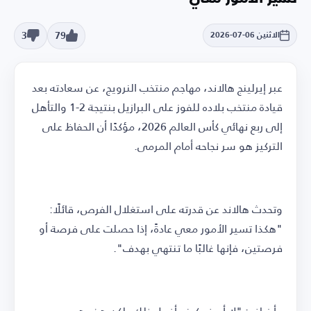
3
79
الاثنين 06-07-2026
عبر إيرلينج هالاند، مهاجم منتخب النرويج، عن سعادته بعد
قيادة منتخب بلاده للفوز على البرازيل بنتيجة 2-1 والتأهل
إلى ربع نهائي كأس العالم 2026، مؤكدًا أن الحفاظ على
التركيز هو سر نجاحه أمام المرمى.
وتحدث هالاند عن قدرته على استغلال الفرص، قائلًا:
"هكذا تسير الأمور معي عادةً، إذا حصلت على فرصة أو
فرصتين، فإنها غالبًا ما تنتهي بهدف".
وأضاف: "لا أعرف كيف أفعل ذلك، لكن هذه هي