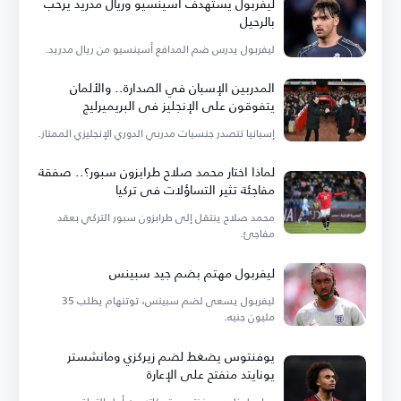
ليفربول يستهدف أسينسيو وريال مدريد يرحب
بالرحيل
ليفربول يدرس ضم المدافع أسينسيو من ريال مدريد.
المدربين الإسبان في الصدارة.. والألمان
يتفوقون على الإنجليز في البريميرليج
إسبانيا تتصدر جنسيات مدربي الدوري الإنجليزي الممتاز.
لماذا اختار محمد صلاح طرابزون سبور؟.. صفقة
مفاجئة تثير التساؤلات في تركيا
محمد صلاح ينتقل إلى طرابزون سبور التركي بعقد
مفاجئ.
ليفربول مهتم بضم جيد سبينس
ليفربول يسعى لضم سبينس، توتنهام يطلب 35
مليون جنيه.
يوفنتوس يضغط لضم زيركزي ومانشستر
يونايتد منفتح على الإعارة