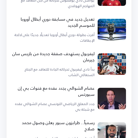
يواصل نادي يوفنتوس تحركاته من أجل التعاقد مع
المهاجم الهولندي
تعديل جديد في مسابقة دوري أبطال أوروبا
للموسم الجديد
أقرت بطولة دوري أبطال أوروبا تعديلًا جديدًا على لائحة
الإيقافات
ليفربول يستهدف صفقة جديدة من باريس سان
جيرمان
بدأ نادي ليفربول تحركاته الجادة للتعاقد مع الجناح
السنغالي الشاب
عصام الشوالي يجدد عقده مع قنوات بي إن
سبورتس
جدد المعلق الرياضي التونسي عصام الشوالي عقده
مع شبكة بي
رسمياً.. طرابزون سبور يعلن وصول محمد
صلاح