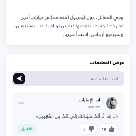
وفي المقابل، حول ليفربول اهتمامه إلى خيارات أخرى
في خط الوسط، يتقدمها كيفرين تورام، لاعب يوفنتوس،
وسيرخيو أريباس، لاعب ألميريا.
عرض التعليقات
ابن الإمارات
منذ شهر
﴿لَا إِلَهَ إِلَّا أَنْتَ سُبْحَانَكَ إِنِّي كُنْتُ مِنَ الظَّالِمِينَ﴾
التعليق
3
18