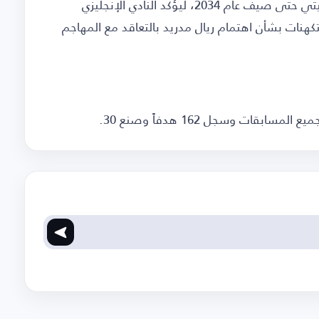
وكان إيرلينج هالاند قد جدد عقده مع مانشستر سيتي حتى صيف عام 2034، ليؤكد النادي الإنجليزي
هنات بشأن اهتمام ريال مدريد بالتعاقد مع المهاجم