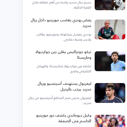
حسم ريال مدريد واحدة من أهم ملفاته خلال
الفترة الحالية،
رفض رودري يغضب مورينيو داخل ريال
مدريد
رودري يفضل برشلونة، ومورينيو يطالب
بلاعب وسط دفاعي.
نيكو جونزاليس يقارن بين جوارديولا
وماريسكا
تشابه بين جوارديولا وماريسكا، والهيكل
التكتيكي واضح.
ليفربول يستهدف أسينسيو وريال
مدريد يرحب بالرحيل
ليفربول يدرس ضم المدافع أسينسيو من ريال
مدريد.
وكيل ديوماندي يكشف دور مورينيو
الحاسم في الصفقة