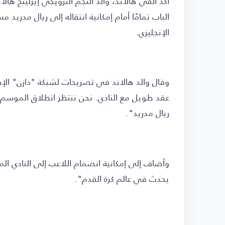
أكد ألفي هالاند، والد النجم النرويجي إيرلينج ها
الباب تمامًا أمام إمكانية انتقاله إلى ريال مدريد 
الإنجليزي.
وقال والد هالاند في تصريحات لشبكة "دازن" الإس
عقد طويل مع النادي. نحن ننتظر انطلاق الموسم 
ريال مدريد".
وأضاف إلى إمكانية انضمام اللاعب إلى النادي ال
يحدث في عالم كرة القدم".