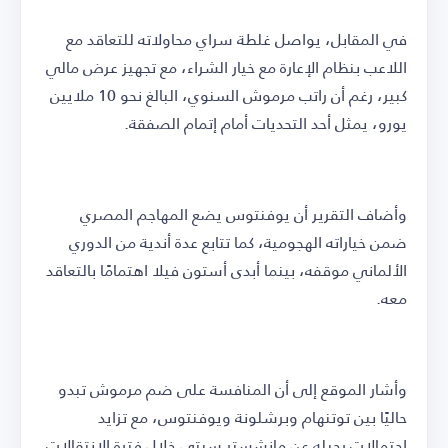
في المقابل، يواصل غلطة سراي محاولاته للتعاقد مع
اللاعب بنظام الإعارة مع خيار الشراء، مع تجهيز عرض مالي
كبير، رغم أن راتب مرموش السنوي، البالغ نحو 10 ملايين
يورو، يمثل أحد التحديات أمام إتمام الصفقة.
وأضاف التقرير أن يوفنتوس يضع المهاجم المصري
ضمن خياراته الهجومية، كما تتابع عدة أندية من الدوري
الألماني موقفه، بينما أبدى أستون فيلا اهتمامًا بالتعاقد
معه.
وأشار الموقع إلى أن المنافسة على ضم مرموش تبدو
حاليًا بين توتنهام وبرشلونة ويوفنتوس، مع تزايد
احتمالات رحيله عن مانشستر سيتي خلال فترة الانتقالات