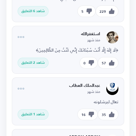
شاهد 6 التعليق
5
229
استغفرالله
منذ شهر
﴿لَا إِلَهَ إِلَّا أَنْتَ سُبْحَانَكَ إِنِّي كُنْتُ مِنَ الظَّالِمِينَ﴾
شاهد 2 التعليق
0
57
عبدالملك العطاب
منذ شهر
تعال لبرشلونه
شاهد 1 التعليق
16
35