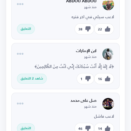
ABDOU ABDOU
منذ شهر
لاعب سيئي في اخر فتره
التعليق
38
22
ابن الإمارات
منذ شهر
﴿لَا إِلَهَ إِلَّا أَنْتَ سُبْحَانَكَ إِنِّي كُنْتُ مِنَ الظَّالِمِينَ﴾
شاهد 2 التعليق
1
16
صل على محمد
منذ شهر
لاعب فاشل
التعليق
46
14