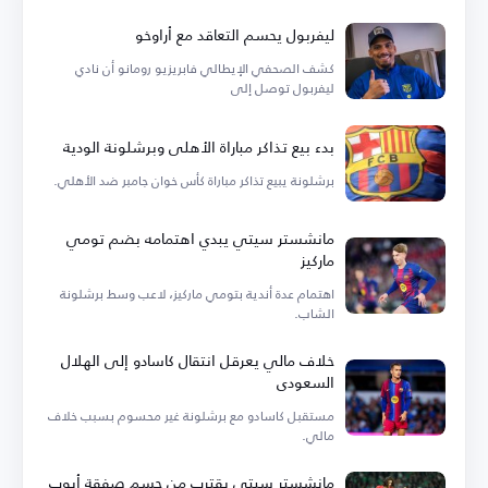
ليفربول يحسم التعاقد مع أراوخو
كشف الصحفي الإيطالي فابريزيو رومانو أن نادي
ليفربول توصل إلى
بدء بيع تذاكر مباراة الأهلي وبرشلونة الودية
برشلونة يبيع تذاكر مباراة كأس خوان جامبر ضد الأهلي.
مانشستر سيتي يبدي اهتمامه بضم تومي
ماركيز
اهتمام عدة أندية بتومي ماركيز، لاعب وسط برشلونة
الشاب.
خلاف مالي يعرقل انتقال كاسادو إلى الهلال
السعودي
مستقبل كاسادو مع برشلونة غير محسوم بسبب خلاف
مالي.
مانشستر سيتي يقترب من حسم صفقة أيوب