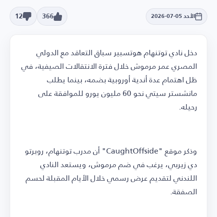
12
366
الأحد 05-07-2026
دخل نادي توتنهام هوتسبير سباق التعاقد مع الدولي
المصري عمر مرموش خلال فترة الانتقالات الصيفية، في
ظل اهتمام عدة أندية أوروبية بضمه، بينما يطلب
مانشستر سيتي نحو 60 مليون يورو للموافقة على
رحيله.
وذكر موقع "CaughtOffside" أن مدرب توتنهام، روبرتو
دي زيربي، يرغب في ضم مرموش، ويستعد النادي
اللندني لتقديم عرض رسمي خلال الأيام المقبلة لحسم
الصفقة.