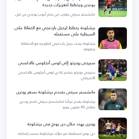
بوعدي ويخطط لتعزيزات جديدة
مانشستر سيتي يقترب من ضم أيوب بوعدي من ليل.
برشلونة يخطط لرحيل باردغجي مع الحفاظ على
السيطرة على مستقبله
برشلونة يبحث رحيل باردغجي لتطويره مع الاحتفاظ
بحقوقه.
سيرجي روبرتو إلى لوس أنجلوس غالاكسي
سيرجي روبرتو ينضم لنادي لوس أنجلوس غالاكسي
الأمريكي.
مانشستر سيتي يصدم برشلونة بسعر رودري
برشلونة يقدم عرضًا لمانشستر سيتي لضم رودري
مقابل 45 مليون يورو.
رودري يهدد مكان دي يونج في برشلونة
دي يونج مستقبله غير مؤكد ببرشلونة بسبب إصابته.