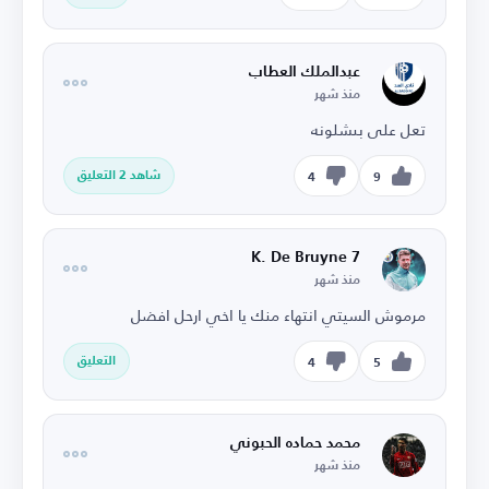
عبدالملك العطاب
منذ شهر
تعل على بىشلونه
شاهد 2 التعليق
4
9
K. De Bruyne 7
منذ شهر
مرموش السيتي انتهاء منك يا اخي ارحل افضل
التعليق
4
5
محمد حماده الحبوني
منذ شهر