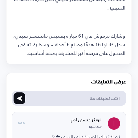
الصيفية.
وشارك مرموش في 61 مباراة بقميص مانشستر سيتي،
سجل خلالها 16 هدفًا وصنع 6 أهداف، وسط رغبته في
الحصول على فرصة أكبر للمشاركة بصفة أساسية.
عرض التعليقات
ابوبكر عيسى ادم
منذ شهر
تـم اخـتـيـارك لـلصـلاة عـلـى الـنـبـي ☁️✨