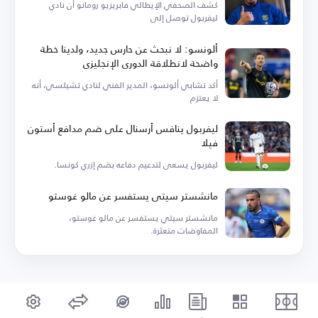
كشف الصحفي الإيطالي فابريزيو رومانو أن نادي
ليفربول توصل إلى
ألونسو: لا نبحث عن حارس جديد، ولدينا خطة
واضحة لانطلاقة الدوري الإنجليزي
أكد تشابي ألونسو، المدير الفني لنادي تشيلسي، أنه
لا يعتزم
ليفربول ينافس أرسنال على ضم مدافع أستون
فيلا
ليفربول يسعى لتدعيم دفاعه بضم إزري كونسا.
مانشستر سيتي يستفسر عن مالو غوستو
مانشستر سيتي يستفسر عن مالو غوستو،
المفاوضات متعثرة.