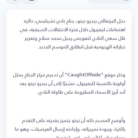
دخل البرتغالي بيدرو نيتو، جناح نادي تشيلسي، دائرة
اهتمامات ليفربول خلال فترة الانتقالات الصيفية، في
ظل سعي النادي لتعويض رحيل محمد صلاح وتعزيز
خياراته الهجومية قبل انطلاق الموسم الجديد.
وذكر موقع "CaughtOffside" أن تدعيم مركز الجناح يمثل
أولوية بالنسبة لليفربول، مشيرًا إلى أن بيدرو نيتو يعد
أحد أبرز الأسماء المطروحة على طاولة النادي.
وأوضح المصدر ذاته أن نيتو يتميز بقدرته على التقدم
بالكرة، وجودة تمريراته، وإجادته إرسال العرضيات، وهو ما
يجعله مناسبًا لأسلوب لعب ليفربول.