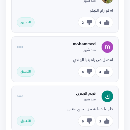
منذ شهر
اه لو راح الليفر
التعليق
2
4
mohammed
منذ شهر
افضل من رافينيا الهندي
التعليق
4
4
كريم الزبيري
منذ شهر
حلو يا جماعه من يتفق معي
التعليق
6
3