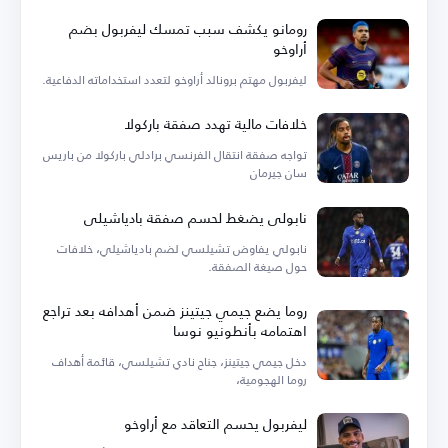
رومانو يكشف سبب تمسك ليفربول بضم
أراوخو
ليفربول مهتم برونالد أراوخو لتعدد استخداماته الدفاعية.
خلافات مالية تهدد صفقة باركولا
تواجه صفقة انتقال الفرنسي برادلي باركولا من باريس
سان جيرمان
نابولي يضغط لحسم صفقة بادياشيلي
نابولي يفاوض تشيلسي لضم بادياشيلي، خلافات
حول صيغة الصفقة.
روما يضع جيمي جيتينز ضمن أهدافه بعد تراجع
اهتمامه بأنطونيو نوسا
دخل جيمي جيتينز، جناح نادي تشيلسي، قائمة أهداف
روما الهجومية،
ليفربول يحسم التعاقد مع أراوخو