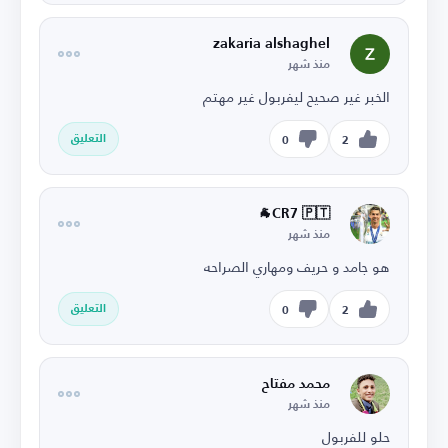
zakaria alshaghel
منذ شهر
الخبر غير صحيح ليفربول غير مهتم
التعليق
0
2
CR7 🇵🇹🐐
منذ شهر
هو جامد و حريف ومهاري الصراحه
التعليق
0
2
محمد مفتاح
منذ شهر
حلو للفربول