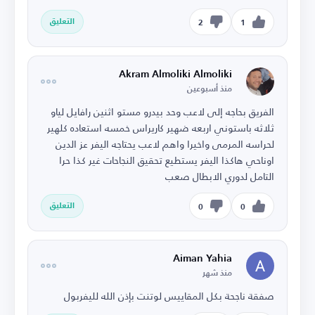
التعليق
2
1
Akram Almoliki Almoliki
منذ أسبوعين
الفريق بحاجه إلى لاعب وحد بيدرو مستو اثنين رافايل لياو
ثلاثه باستوني اربعه ضهير كاريراس خمسه استعاده كلهير
لحراسه المرمى واخيرا واهم لاعب يحتاجه اليفر عز الدين
اوناحي هاكذا اليفر يستطيع تحقيق النجاحات غير كذا حرا
التامل لدوري الابطال صعب
التعليق
0
0
Aiman Yahia
منذ شهر
صفقة ناجحة بكل المقاييس لوتنت بإذن الله لليفربول