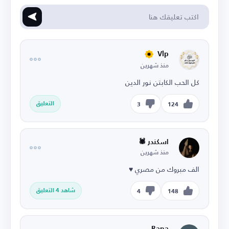
Vlp
منذ شهرين
كل الحب الكابتن نور الدين
التعليق
3
124
اسكندر 🕷️
منذ شهرين
الف مبروك من مصري ♥️
شاهد 4 التعليق
4
148