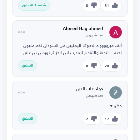
شاهد 3 التعليق
8
31
Ahmed Hag ahmed
منذ شهرين
ألف مبرووووك لاخوتنا اليمنيين من السودان لكم مليون
تحية...التحية والتقدير للمدرب ابن الجزائر نوردين بن على..
التعليق
0
20
جواد علاء الدين
منذ شهرين
حطو ♥️
التعليق
2
17