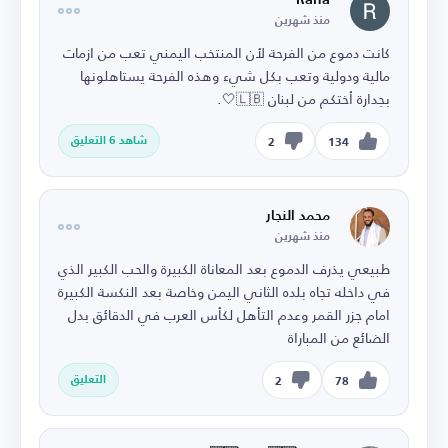
Rana
منذ شهرين
كانت دموع من الفرحة لأن المنتخب اليمني تعب من ازمات
مالية ودولية وتعب بكل شيء وهذه الفرحة يستاهلونها
بجدارة أختكم من لبنان 🇱🇧🤍.
شاهد 6 التعليق
2
134
محمد النجار
منذ شهرين
طبيعي يذرف الدموع بعد المعاناة الكبيرة والحب الكبير الذي
في داخله تجاه بلده الثاني اليمن وخاصة بعد النكسة الكبيرة
امام جزر القمر وعدم التأهل لكأس العرب في الدقائق بدل
الضائع من المباراة
التعليق
2
78