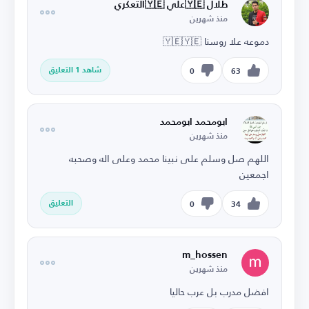
طلال 🇾🇪علي 🇾🇪التعكري
منذ شهرين
دموعه علا روسنا 🇾🇪🇾🇪
شاهد 1 التعليق
0
63
ابومحمد ابومحمد
منذ شهرين
اللهم صل وسلم على نبينا محمد وعلى اله وصحبه
اجمعين
التعليق
0
34
m_hossen
منذ شهرين
افضل مدرب بل عرب حاليا