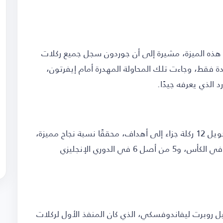
ه الميزة، مشيرة إلى أن جوردون سجل جميع ركلات
دة فقط، وجاءت تلك المحاولة المهدرة أمام إيفرتون،
 الذي يعرفه جيدًا.
وباستثناء تلك الركلة، نجح اللاعب الإنجليزي في تحويل 12 ركلة جزاء إلى أهداف، محققًا نسبة نجاح مميزة،
إذ سجل 5 من 5 في دوري أبطال أوروبا، و2 من 2 في الكأس، و5 من أصل 6 في الدوري الإنجليزي
روبرت ليفاندوفسكي، الذي كان المنفذ الأول لركلات