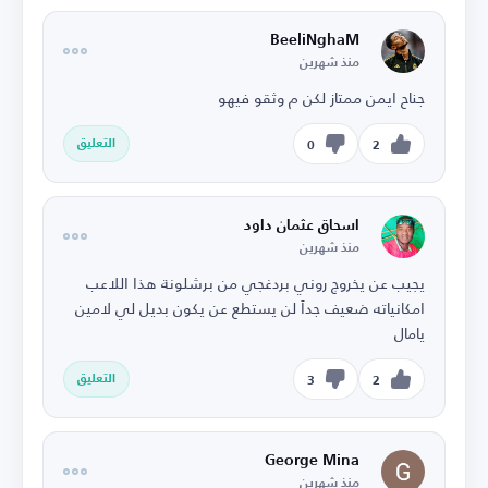
BeeliNghaM
منذ شهرين
جناح ايمن ممتاز لكن م وثقو فيهو
التعليق
0
2
اسحاق عثمان داود
منذ شهرين
يجيب عن يخروج روني بردغجي من برشلونة هذا اللاعب
امكانياته ضعيف جداً لن يستطع عن يكون بديل لي لامين
يامال
التعليق
3
2
George Mina
منذ شهرين