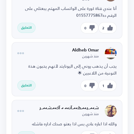
أنا عندي قناة كورة على الواتساب المهتم يبعتلي على
الرقم ده01557775867
التعليق
0
2
Aldheb Omar
منذ شهرين
يجب أن يذهب روني إلى اليونايتد لأنهم يحبون هذة
النوعية من اللاعبين 🌟
التعليق
0
1
شـޢޢـــيـޢޢـطـޢޢــآنـޢޢ ޢ آكـޢޢـشـޢޢـــر
منذ شهرين
والله اذا اعاره عادي بس اذا بعتو صدك اداره فاشله