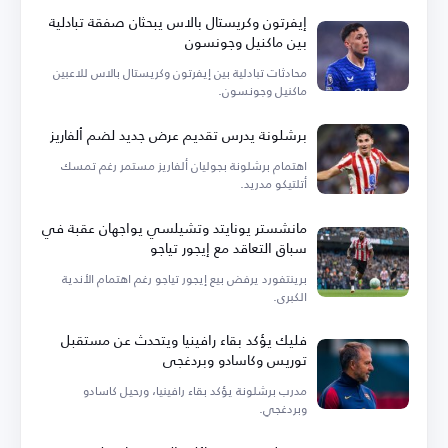
إيفرتون وكريستال بالاس يبحثان صفقة تبادلية
بين ماكنيل وجونسون
محادثات تبادلية بين إيفرتون وكريستال بالاس للاعبين
ماكنيل وجونسون.
برشلونة يدرس تقديم عرض جديد لضم ألفاريز
اهتمام برشلونة بجوليان ألفاريز مستمر رغم تمسك
أتلتيكو مدريد.
مانشستر يونايتد وتشيلسي يواجهان عقبة في
سباق التعاقد مع إيجور تياجو
برينتفورد يرفض بيع إيجور تياجو رغم اهتمام الأندية
الكبرى.
فليك يؤكد بقاء رافينيا ويتحدث عن مستقبل
توريس وكاسادو وبردغجي
مدرب برشلونة يؤكد بقاء رافينيا، ورحيل كاسادو
وبردغجي.