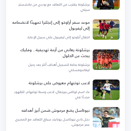
برشلونة يقترب من التعاقد مع رودري من مانشستر
سيتي.
موعد سفر أراوخو إلى إنجلترا تمهيدًا لانضمامه
إلى ليفربول
انتقال أراوخو إلى ليفربول على سبيل الإعارة.
برشلونة يعاني من أزمة تهديفية.. وفليك
يبحث عن الحلول
برشلونة بحاجة لتسجيل أهداف أكثر بعد رحيل
ليفاندوفسكي.
لاعب توتنهام معروض على برشلونة
عاد اسم لوكاس بيرجفال، لاعب وسط توتنهام، للظهور
مجددًا في
نيوكاسل يضع مرموش ضمن أبرز أهدافه
دخل نادي نيوكاسل يونايتد سباق التعاقد مع المصري
عمر مرموش،