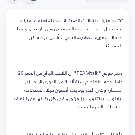
تشهد فترة الانتقالات الصيفية المقبلة اهتمامًا متزايدًا
بمستقبل لاعب برشلونة السويدي روني باردجي، وسط
احتمالات قوية بمغادرته النادي بحثًا عن فرصة أكبر
للمشاركة.
وذكر موقع "TEAMtalk" أن اللاعب البالغ من العمر 20
عامًا يحظى باهتمام ستة أندية من الدوري الإنجليزي
الممتاز، وهي: ليدز يونايتد، أستون فيلا، سندرلاند،
برايتون، برينتفورد، وإيفرتون، في ظل رغبتها في التعاقد
معه خلال الفترة المقبلة.
وأضاف التقرير أن نادي برشلونة لا يمانع فكرة إعارة