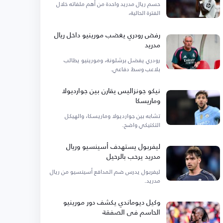
حسم ريال مدريد واحدة من أهم ملفاته خلال
الفترة الحالية،
رفض رودري يغضب مورينيو داخل ريال
مدريد
رودري يفضل برشلونة، ومورينيو يطالب
بلاعب وسط دفاعي.
نيكو جونزاليس يقارن بين جوارديولا
وماريسكا
تشابه بين جوارديولا وماريسكا، والهيكل
التكتيكي واضح.
ليفربول يستهدف أسينسيو وريال
مدريد يرحب بالرحيل
ليفربول يدرس ضم المدافع أسينسيو من ريال
مدريد.
وكيل ديوماندي يكشف دور مورينيو
الحاسم في الصفقة