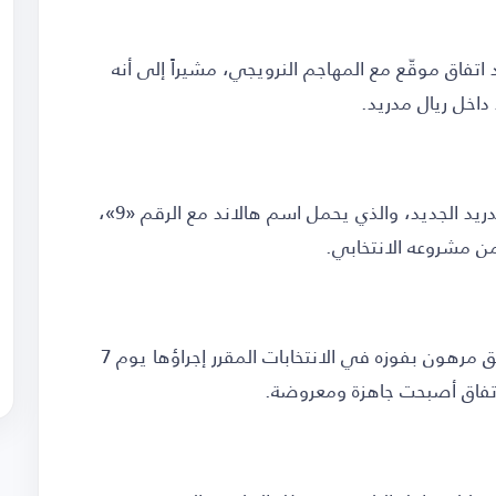
تفاق موقّع مع المهاجم النرويجي، مشيراً إلى أنه
اخل ريال مدريد.
وقام ريكيلمي خلال ظهوره بعرض قميص ريال مدريد الجديد، والذي يحمل اسم هالاند مع الرقم «9»،
ن مشروعه الانتخابي.
وأكد المرشح أن انضمام هالاند إلى صفوف الفريق مرهون بفوزه في الانتخابات المقرر إجراؤها يوم 7
لاتفاق أصبحت جاهزة ومعروضة.