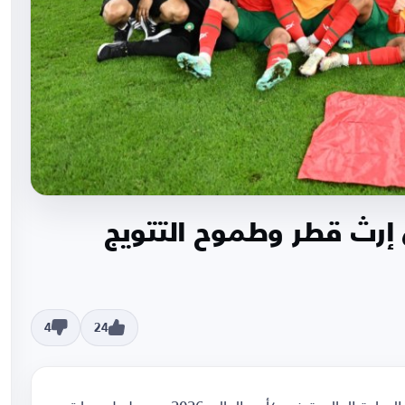
مغرب بين إرث قطر وطموح التتويج
4
24