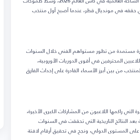
يستعد المنتخب المغربي لخوض تحدي جديد على الساحة العالمية في كأس العالم 2026، وسط طموحات
ي الذي حققه في مونديال قطر، عندما أصبح أول منتخب
يرة مستمدة من تطور مستواهم الفني خلال السنوات
لاعبين المحترفين في أقوى الدوريات الأوروبية،
تخب من بين أبرز الأسماء القادرة على إحداث الفارق
 التي راكمها اللاعبون من المشاركات الكبرى الأخيرة،
بعد النتائج التاريخية التي تحققت في السنوات
لى المستوى الدولي، ونجح في تحقيق أرقام لافتة