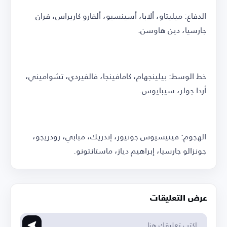
الدفاع: ميليتاو، ألابا، أسينسيو، ألفارو كاريراس، فران
جارسيا، دين هاوسن.
خط الوسط: بيلينجهام، كامافينجا، فالفيردي، تشواميني،
أردا جولر، سيبايوس.
الهجوم: فينيسيوس جونيور، إندريك، مبابي، رودريجو،
جونزالو جارسيا، إبراهيم دياز، ماستانتونو.
عرض التعليقات