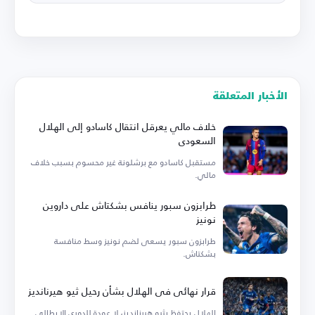
الأخبار المتعلقة
خلاف مالي يعرقل انتقال كاسادو إلى الهلال
السعودي
مستقبل كاسادو مع برشلونة غير محسوم بسبب خلاف
مالي.
طرابزون سبور ينافس بشكتاش على داروين
نونيز
طرابزون سبور يسعى لضم نونيز وسط منافسة
بشكتاش.
قرار نهائي في الهلال بشأن رحيل ثيو هيرنانديز
الهلال يحتفظ بثيو هيرنانديز، لا عودة للدوري الإيطالي.