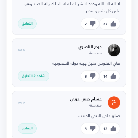
لا اله الا الله وحده لا شريك له له الملك وله الحمد وهو
على كل شيء قدير
التعليق
2
27
حيدر الناصري
منذ سنة
هاي الفلوس منين جيبه دوله السعوديه
شاهد 2 التعليق
8
14
حسام حربي حربي
منذ سنة
صلو على النبي الحبيب
التعليق
3
12