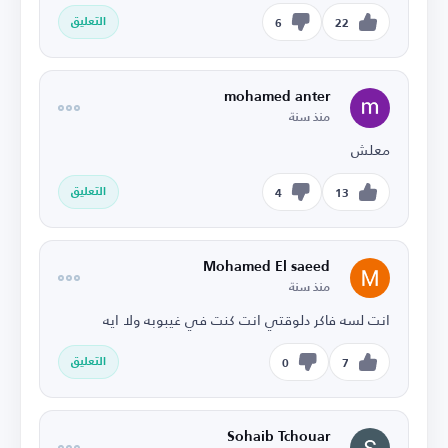
التعليق
6
22
mohamed anter
منذ سنة
معلش
التعليق
4
13
Mohamed El saeed
منذ سنة
انت لسه فاكر دلوقتي انت كنت في غيبوبه ولا ايه
التعليق
0
7
Sohaib Tchouar