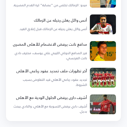
ميدو: الزمالك تخلص من "عصابة" كرة القدم المصرية.
أنس وائل يعلن رحيله عن الزمالك
أنس وائل يعلن رحيله عن الزمالك قبل إغلاق القيد.
مدافع نانت يرفض الانضمام للأهلي المصري
قرر المدافع الدولي الليبي علي يوسف، محترف نادي
نانت الفرنسي،
آخر تطورات ملف تمديد عقود رباعي الأهلي
تجديد عقود رباعي الأهلي قيد التفاوض بسبب
الشروط.
أشرف داري يرفض الحلول الودية مع الأهلي
أشرف داري يرفض التسوية مع الأهلي، والنادي يبحث
بديل.