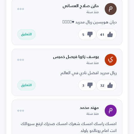
مازن صلاح العساني
منذ سنة
ديان هويسين ريال مدريد ♥️✌🏼💯💯
التعليق
5
41
يوسف زكريا فيصل خميس
منذ سنة
ريال مدريد افضل نادي في العالم
التعليق
3
32
مهند محمد
منذ سنة
امسك راسك امسك شعرك امسك صدرك ارفع سروالك
انت امام رونالدو ياولد