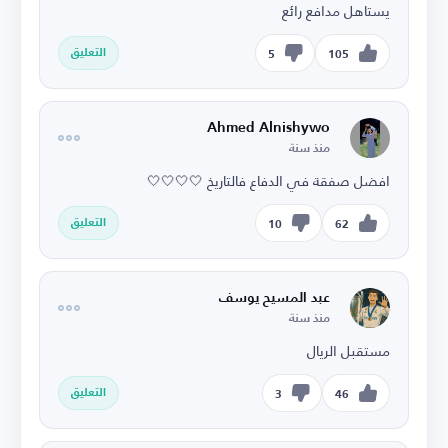
يستاهل مدافع رائع
التعليق
5
105
Ahmed Alnishywo
منذ سنة
افضل صفقة في الدفاع فالتاريخ 🤍🤍🤍🤍
التعليق
10
62
عبد المسيح يوسف
منذ سنة
مستقبل الريال
التعليق
3
46