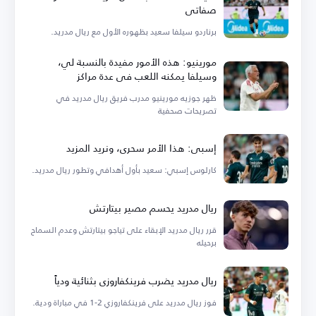
صفاتي
برناردو سيلفا سعيد بظهوره الأول مع ريال مدريد.
مورينيو: هذه الأمور مفيدة بالنسبة لي،
وسيلفا يمكنه اللعب في عدة مراكز
ظهر جوزيه مورينيو مدرب فريق ريال مدريد في
تصريحات صحفية
إسبي: هذا الأمر سحري، ونريد المزيد
كارلوس إسبي: سعيد بأول أهدافي وتطور ريال مدريد.
ريال مدريد يحسم مصير بيتارتش
قرر ريال مدريد الإبقاء على تياجو بيتارتش وعدم السماح
برحيله
ريال مدريد يضرب فرينكفاروزي بثنائية ودياً
فوز ريال مدريد على فرينكفاروزي 2-1 في مباراة ودية.