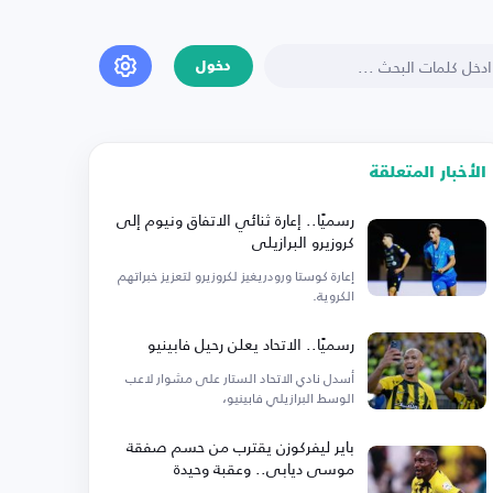
دخول
الأخبار المتعلقة
رسميًا.. إعارة ثنائي الاتفاق ونيوم إلى
كروزيرو البرازيلي
إعارة كوستا ورودريغيز لكروزيرو لتعزيز خبراتهم
الكروية.
رسميًا.. الاتحاد يعلن رحيل فابينيو
أسدل نادي الاتحاد الستار على مشوار لاعب
الوسط البرازيلي فابينيو،
باير ليفركوزن يقترب من حسم صفقة
موسى ديابي.. وعقبة وحيدة