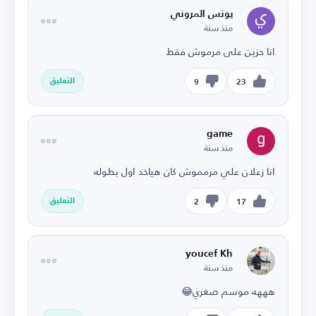
يونس المروني
منذ سنة
انا حزين على مرموش فقط
التعليق
9
23
game
منذ سنة
انا زعلان علي مرمموش كان هياخد اول بطوله
التعليق
2
17
youcef Kh
منذ سنة
هههه موسم صغري😂