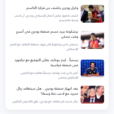
وكيل رودري يكشف عن قراره الحاسم
كشف باركيرو، وكيل أعمال الإسباني رودري، أن لاعب
وسط مانشستر
برشلونة يريد حسم صفقة رودري في أسرع
وقت ممكن
يسعى نادي برشلونة إلى إنهاء صفقة التعاقد مع النجم
الإسباني
رسمياً.. ليدز يونايتد يعلن التوقيع مع ترافورد
في صفقة قياسية
أعلن نادي ليدز يونايتد رسميًا تعاقده مع الحارس
الإنجليزي جيمس
بعد انهيار صفقة رودري.. هل سيتعاقد ريال
مدريد مع لاعب خط وسط؟
ريال مدريد لم يتعاقد مع رودري، يثق باللاعبين الحاليين.