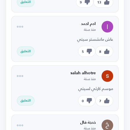
التعليق
9
13
ادم احمد
منذ سنة
عاش مانشستر سيتي
التعليق
5
8
salah alhotre
منذ سنة
موسم كارثي لسيتي
التعليق
0
7
خدجة فال
منذ سنة