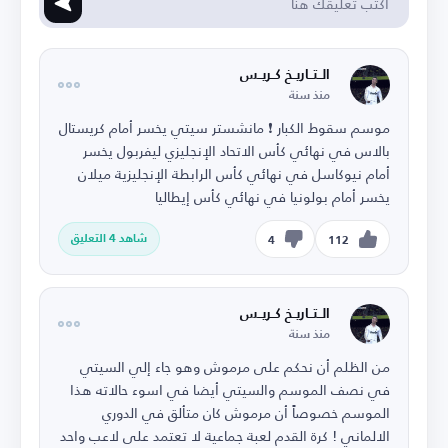
الــتــاريــخ كــريــس
منذ سنة
موسم سقوط الكبار ❗ ‏مانشستر سيتي يخسر أمام كريستال
بالاس في نهائي كأس الاتحاد الإنجليزي ‏ليفربول يخسر
أمام نيوكاسل في نهائي كأس الرابطة الإنجليزية ‏ميلان
يخسر أمام بولونيا في نهائي كأس إيطاليا
شاهد 4 التعليق
4
112
الــتــاريــخ كــريــس
منذ سنة
من الظلم أن نحكم على مرموش وهو جاء إلي السيتي
في نصف الموسم والسيتي أيضا في اسوء حالاته هذا
الموسم خصوصاً أن مرموش كان متألق في الدوري
الالماني ! ‏كرة القدم لعبة جماعية لا تعتمد على لاعب واحد