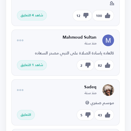
💁
شاهد 4 التعليق
12
100
Mahmoud Sultan
منذ سنة
كالعاده ياسادة الصلاة على النبي مصدر السعاده
شاهد 1 التعليق
2
82
Sadeq
منذ سنة
موسم صفري 😅
التعليق
5
43