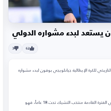
ون يستعد لبدء مشواره الدولي
3
62
ريخي للكرة الإيطالية جيانلويجي بوفون لبدء مشواره
الجناح الأيسر لفريق الشباب بنادي بيزا، سيمثل في الفترة القادمة منتخب التشيك تحت 18 عاماً، فهو