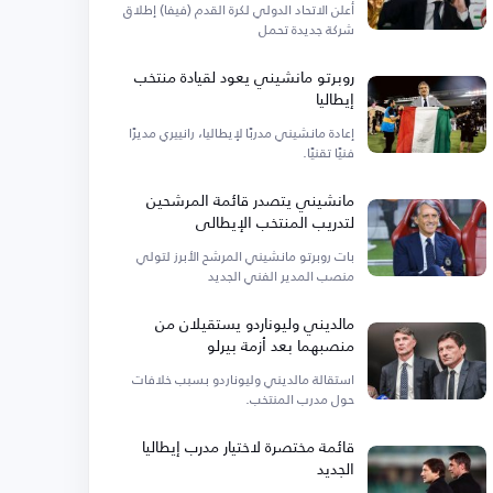
أعلن الاتحاد الدولي لكرة القدم (فيفا) إطلاق
شركة جديدة تحمل
روبرتو مانشيني يعود لقيادة منتخب
إيطاليا
إعادة مانشيني مدربًا لإيطاليا، رانييري مديرًا
فنيًا تقنيًا.
مانشيني يتصدر قائمة المرشحين
لتدريب المنتخب الإيطالي
بات روبرتو مانشيني المرشح الأبرز لتولي
منصب المدير الفني الجديد
مالديني وليوناردو يستقيلان من
منصبهما بعد أزمة بيرلو
استقالة مالديني وليوناردو بسبب خلافات
حول مدرب المنتخب.
قائمة مختصرة لاختيار مدرب إيطاليا
الجديد