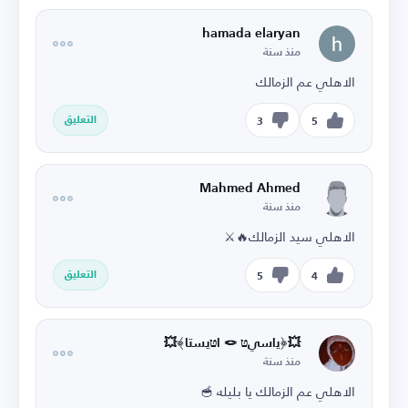
hamada elaryan
منذ سنة
الاهلي عم الزمالك
التعليق
3
5
Mahmed Ahmed
منذ سنة
الاهلي سيد الزمالك🔥⚔️
التعليق
5
4
💥﴿ﯾاسيטּ 🪢 اטּيستا﴾💥
منذ سنة
الاهلي عم الزمالك يا بليله 🥣