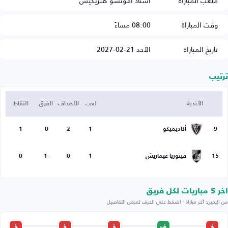
ملعب المباراة
استاد أفونسو هنريكيس
وقت المباراة
08:00 مساءً
تاريخ المباراة
الأحد 21-02-2027
ترتيب
الأندية
لعب
الأهداف
الفرق
النقاط
9
أكاديميكو
1
2
0
1
15
فيتوريا غيماريش
1
0
-1
0
اخر 5 مباريات لكل فريق
من اليمين: آخر مباراة · اضغط على الحرف لعرض التفاصيل
خ
ف
خ
خ
خ