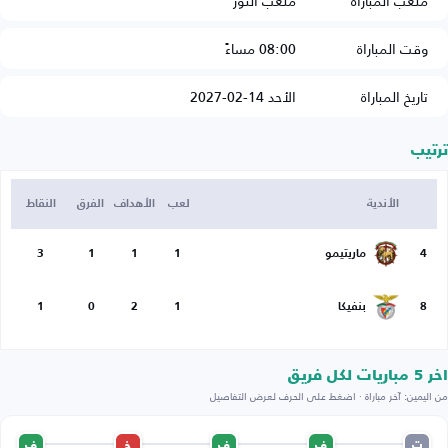
ملعب المباراة
ملعب النور
وقت المباراة
08:00 مساءً
تاريخ المباراة
الأحد 14-02-2027
ترتيب
الأندية
لعب
الأهداف
الفرق
النقاط
4
ماريتيمو
1
1
1
3
8
بنفيكا
1
2
0
1
اخر 5 مباريات لكل فريق
من اليمين: آخر مباراة · اضغط على الحرف لعرض التفاصيل
ت
ف
ف
خ
ف