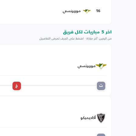
16
موريرنسي
اخر 5 مباريات لكل فريق
من اليمين: آخر مباراة · اضغط على الحرف لعرض التفاصيل
موريرنسي
ت
خ
أكاديميكو