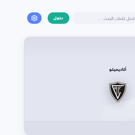
دخول
أكاديميكو