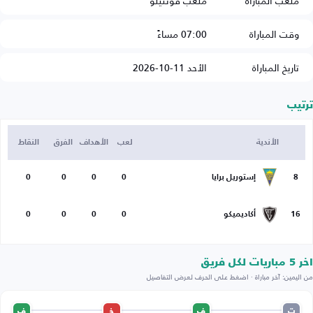
ملعب المباراة
ملعب فونتيلو
وقت المباراة
07:00 مساءً
تاريخ المباراة
الأحد 11-10-2026
ترتيب
الأندية
لعب
الأهداف
الفرق
النقاط
8
إستوريل برايا
0
0
0
0
16
أكاديميكو
0
0
0
0
اخر 5 مباريات لكل فريق
من اليمين: آخر مباراة · اضغط على الحرف لعرض التفاصيل
ت
ف
خ
ف