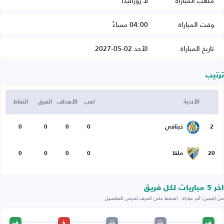
ملعب المباراة
لا روزاليدا
وقت المباراة
04:00 مساءً
تاريخ المباراة
الأحد 02-05-2027
ترتيب
الأندية
لعب
الأهداف
الفرق
النقاط
2
خيتافي
0
0
0
0
20
ملقا
0
0
0
0
اخر 5 مباريات لكل فريق
من اليمين: آخر مباراة · اضغط على الحرف لعرض التفاصيل
ف
ت
ت
خ
ف