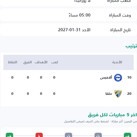
ملعب المباراة
لا روزاليدا
وقت المباراة
05:00 مساءً
تاريخ المباراة
الأحد 31-01-2027
ترتيب
الأندية
لعب
الأهداف
الفرق
النقاط
10
ألافيس
0
0
0
0
20
ملقا
0
0
0
0
اخر 5 مباريات لكل فريق
من اليمين: آخر مباراة · اضغط على الحرف لعرض التفاصيل
ف
ت
ت
خ
ف