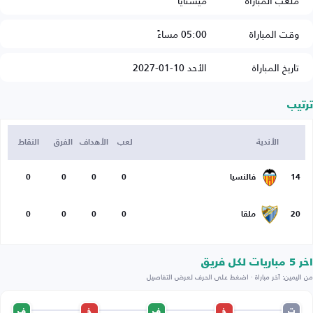
ملعب المباراة
ميستايا
وقت المباراة
05:00 مساءً
تاريخ المباراة
الأحد 10-01-2027
ترتيب
الأندية
لعب
الأهداف
الفرق
النقاط
14
فالنسيا
0
0
0
0
20
ملقا
0
0
0
0
اخر 5 مباريات لكل فريق
من اليمين: آخر مباراة · اضغط على الحرف لعرض التفاصيل
ت
خ
ف
خ
ف