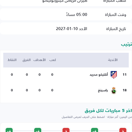
ملعب المباراة
طيران الرياض ميتروبوليتانو
وقت المباراة
05:00 مساءً
تاريخ المباراة
الأحد 10-01-2027
ترتيب
الأندية
لعب
الأهداف
الفرق
النقاط
11
أتلتيكو مدريد
0
0
0
0
18
راسينغ
0
0
0
0
اخر 5 مباريات لكل فريق
من اليمين: آخر مباراة · اضغط على الحرف لعرض التفاصيل
خ
ف
خ
ف
ف