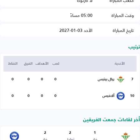
ملعب المباراة
لا كارتوخا
وقت المباراة
05:00 مساءً
تاريخ المباراة
الأحد 03-01-2027
ترتيب
الأندية
لعب
الأهداف
الفرق
النقاط
7
ريال بيتيس
0
0
0
0
10
ألافيس
0
0
0
0
أخر لقاءات جمعت الفريقين
2
2
1
فاز
تعادل
فاز