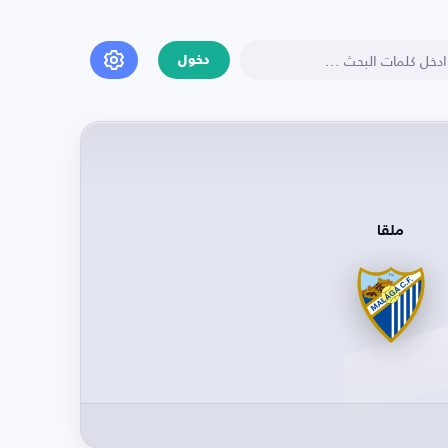
دخول
ملقا