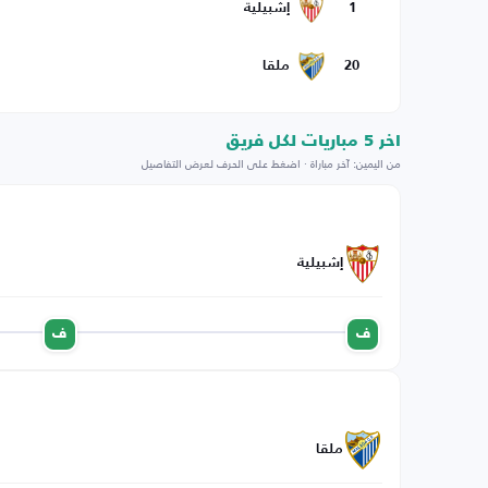
1
إشبيلية
20
ملقا
اخر 5 مباريات لكل فريق
من اليمين: آخر مباراة · اضغط على الحرف لعرض التفاصيل
إشبيلية
ف
ف
ملقا