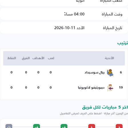
ملعب المباراة
أنويتا
وقت المباراة
04:00 مساءً
تاريخ المباراة
الأحد 11-10-2026
ترتيب
الأندية
لعب
الأهداف
الفرق
النقاط
6
ريال سوسيداد
0
0
0
0
19
ديبورتيفو لاكورونيا
0
0
0
0
اخر 5 مباريات لكل فريق
من اليمين: آخر مباراة · اضغط على الحرف لعرض التفاصيل
خ
خ
ف
ف
ت