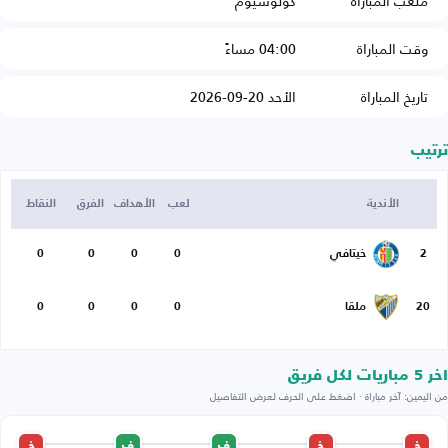
ملعب المباراة
كولوسيوم
وقت المباراة
04:00 مساءً
تاريخ المباراة
الأحد 20-09-2026
ترتيب
الأندية
لعب
الأهداف
الفرق
النقاط
2
خيتافي
0
0
0
0
20
ملقا
0
0
0
0
اخر 5 مباريات لكل فريق
من اليمين: آخر مباراة · اضغط على الحرف لعرض التفاصيل
خ
خ
ف
ف
خ