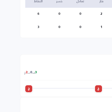
فاز
تعادل
خسر
النقاط
6
0
0
2
3
0
0
1
ف
ت
خ
2
0
3
خ
خ