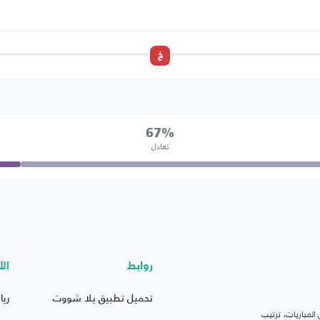
خ
67%
تعادل
روابط
الأ
تحميل تطبيق يلا شووت
ريا
لمباريات، ترتيب