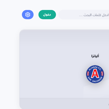
دخول
أليانزا