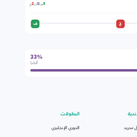
ف
ت
خ
2
0
3
خ
ف
33%
أليانزا
ندية
البطولات
ل مدريد
الدوري الإنجليزي