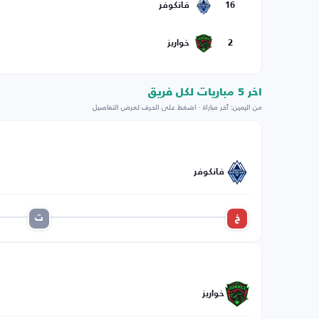
16
فانكوفر
2
خواريز
اخر 5 مباريات لكل فريق
من اليمين: آخر مباراة · اضغط على الحرف لعرض التفاصيل
فانكوفر
خ
ت
خواريز