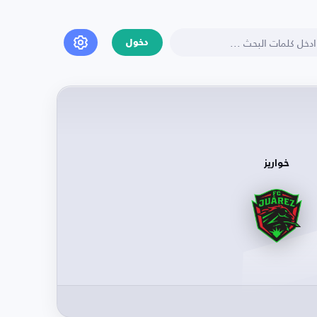
دخول
خواريز