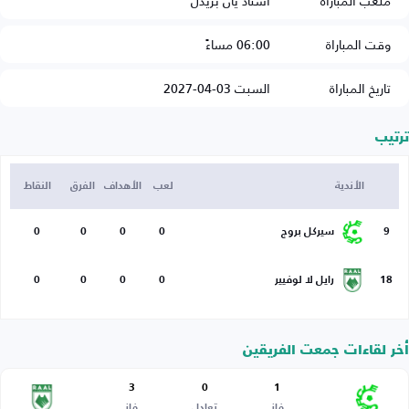
ملعب المباراة
استاد يان بريدل
وقت المباراة
06:00 مساءً
تاريخ المباراة
السبت 03-04-2027
ترتيب
الأندية
لعب
الأهداف
الفرق
النقاط
9
سيركل بروج
0
0
0
0
18
رايل لا لوفيير
0
0
0
0
أخر لقاءات جمعت الفريقين
3
0
1
فاز
تعادل
فاز