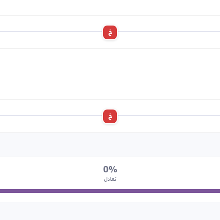
خ
خ
0%
تعادل