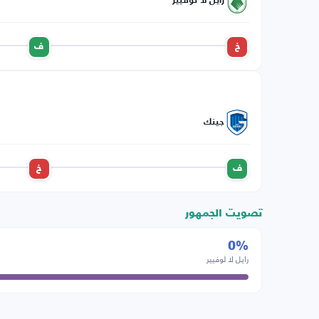
رايل لا لوفيير
خ
ف
جينك
ف
خ
تصويت الجمهور
0%
رايل لا لوفيير