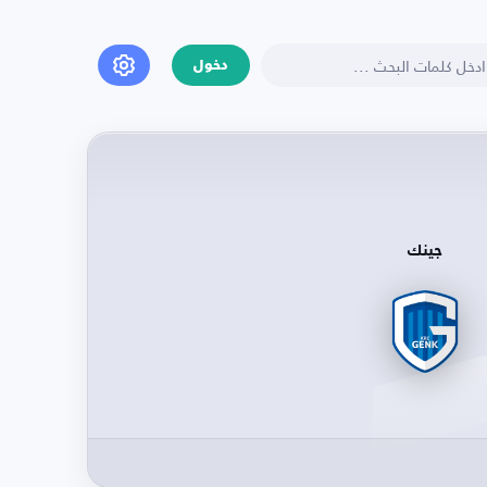
دخول
جينك