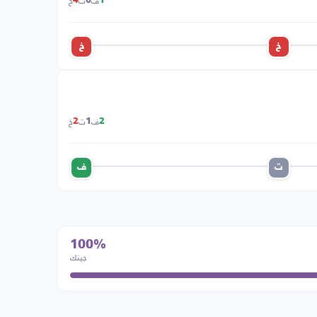
ف
ت
خ
4
0
1
خ
خ
ف
ت
خ
2
1
2
ت
ف
100%
جينك