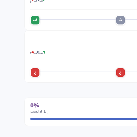
ف
ت
خ
2
1
2
ت
ف
ف
ت
خ
4
0
1
خ
خ
0%
رايل لا لوفيير