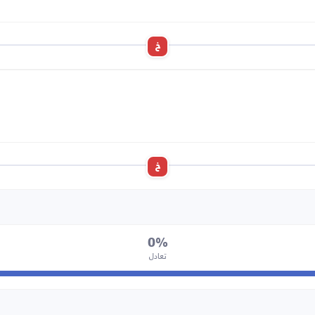
خ
خ
0%
تعادل