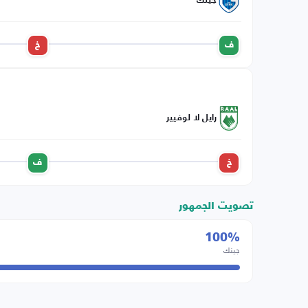
جينك
ف
خ
رايل لا لوفيير
خ
ف
تصويت الجمهور
100%
جينك