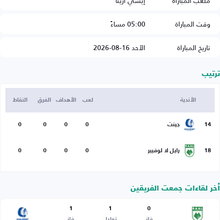
ملعب المباراة
إيسي أرينا
وقت المباراة
05:00 مساءً
تاريخ المباراة
الأحد 16-08-2026
ترتيب
الأندية
لعب
الأهداف
الفرق
النقاط
14
جينت
0
0
0
0
18
رايل لا لوفيير
0
0
0
0
أخر لقاءات جمعت الفريقين
1
1
0
فاز
تعادل
فاز