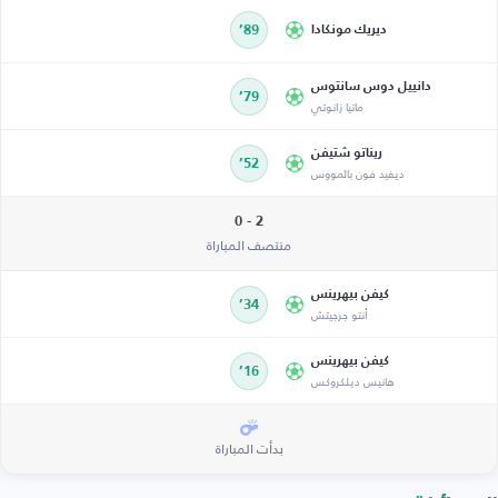
ديريك مونكادا
89’
دانييل دوس سانتوس
79’
ماتيا زانوتي
ريناتو شتيفن
52’
ديفيد فون بالمووس
2 - 0
منتصف المباراة
كيفن بيهرينس
34’
أنتو جرجيتش
كيفن بيهرينس
16’
هانيس ديلكروكس
بدأت المباراة