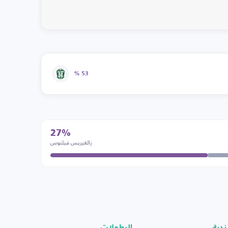
53 %
27%
زالغيريس فيلنوس
ندية
البطولات