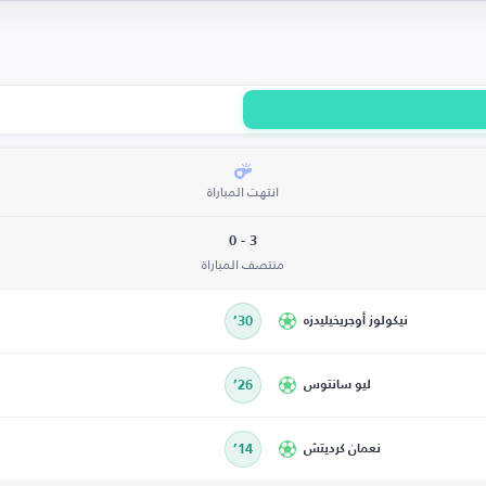
انتهت المباراة
3 - 0
منتصف المباراة
نيكولوز أوجريخيليدزه
30’
ليو سانتوس
26’
نعمان كرديتش
14’