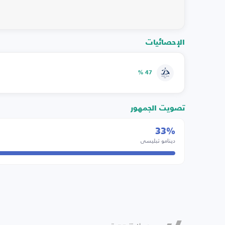
الإحصائيات
47 %
تصويت الجمهور
33%
دينامو تبليسي