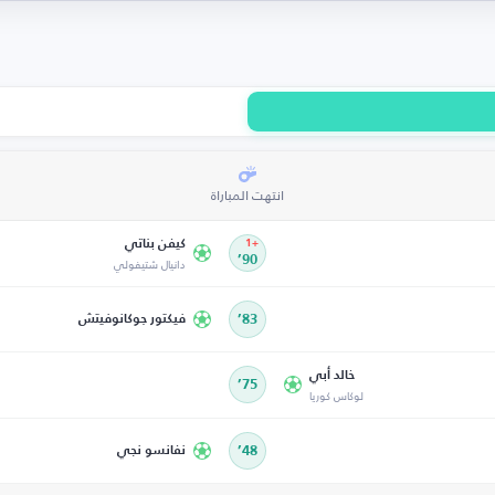
انتهت المباراة
كيفن بناتي
+1
90’
دانيال شتيفولي
83’
فيكتور جوكانوفيتش
خالد أبي
75’
لوكاس كوريا
48’
نفانسو نجي