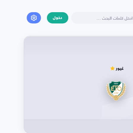
دخول
غيور