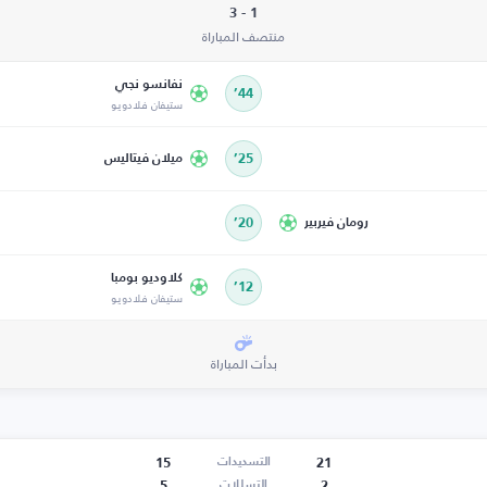
1 - 3
منتصف المباراة
نفانسو نجي
44’
ستيفان فلادويو
25’
ميلان فيتاليس
رومان فيربير
20’
كلاوديو بومبا
12’
ستيفان فلادويو
بدأت المباراة
15
21
التسديدات
5
2
التسللات