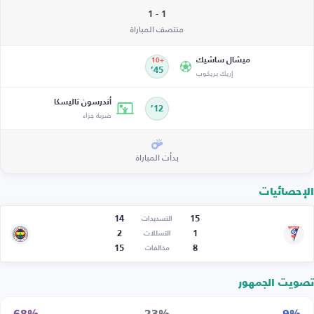
1 - 1
منتصف المباراة
ميشال ساشيك
+10
إريك بريكوب
45’
أندرسون تاليسكا
12’
ضربة جزاء
بدأت المباراة
الإحصائيات
14
15
التسديدات
2
1
التسللات
15
8
مخالفات
تصويت الجمهور