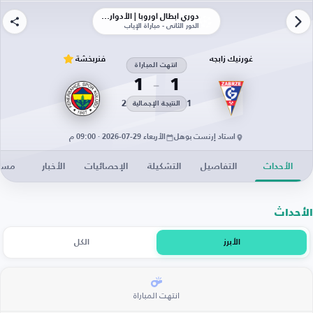
دوري أبطال أوروبا | الأدوار الإقصائية
الدور الثاني - مباراة الإياب
غورنيك زابجه
فنربخشة
انتهت المباراة
1
1
2
1
النتيجة الإجمالية
استاد إرنست بوهل
الأربعاء 29-07-2026 · 09:00 م
الأحداث
التفاصيل
التشكيلة
الإحصائيات
الأخبار
مساح
الأحداث
الأبرز
الكل
انتهت المباراة