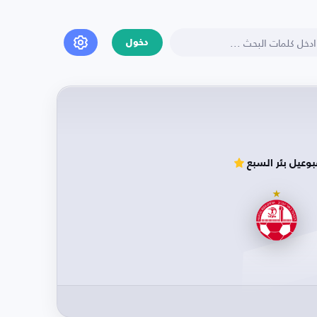
دخول
وعيل بئر السبع