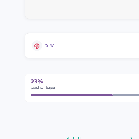
47 %
23%
هبوعيل بئر السبع