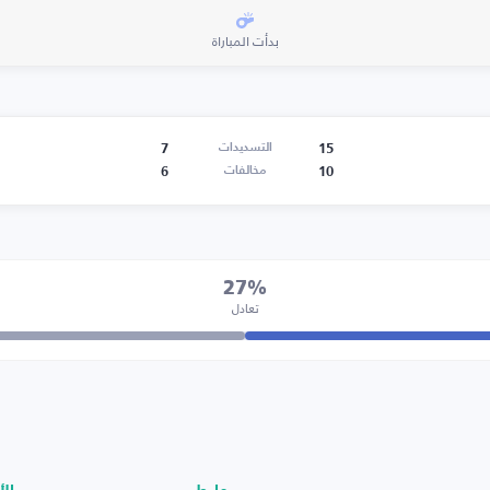
بدأت المباراة
7
15
التسديدات
6
10
مخالفات
27%
تعادل