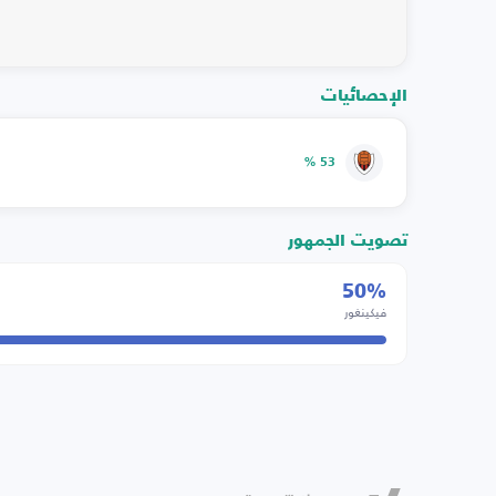
الإحصائيات
53 %
تصويت الجمهور
50%
فيكينغور