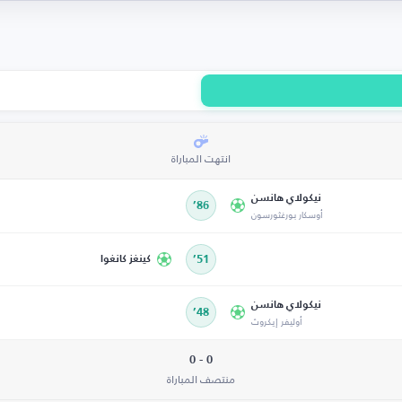
انتهت المباراة
نيكولاي هانسن
86’
أوسكار بورغثورسون
51’
كينغز كانغوا
نيكولاي هانسن
48’
أوليفر إيكروث
0 - 0
منتصف المباراة