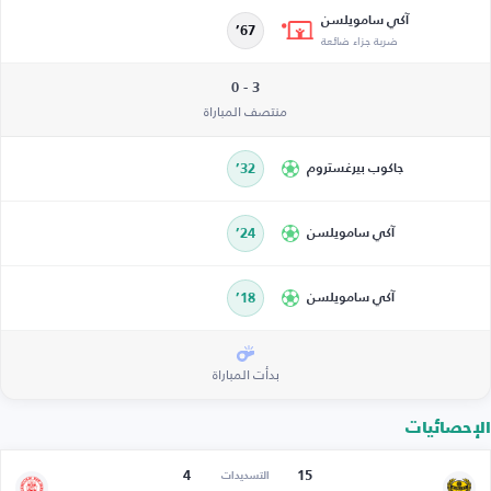
آكي سامويلسن
67’
ضربة جزاء ضائعة
3 - 0
منتصف المباراة
جاكوب بيرغستروم
32’
آكي سامويلسن
24’
آكي سامويلسن
18’
بدأت المباراة
الإحصائيات
4
15
التسديدات