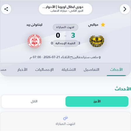
دوري أبطال أوروبا | الأدوار الإقصائية
الدور الثاني - مباراة الذهاب
ميالبي
لينكولن ريد
انتهت المباراة
0
3
0
3
النتيجة الإجمالية
ملعب ستراندفالين
الثلاثاء 21-07-2026 · 07:00 م
الأحداث
التفاصيل
التشكيلة
الإحصائيات
الأخبار
مساح
الأحداث
الأبرز
الكل
انتهت المباراة