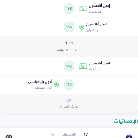
إميل أتلاسون
78’
ضربة جزاء
إميل أتلاسون
66’
بنديكت وارن
1 - 1
منتصف المباراة
إميل أتلاسون
42’
ضربة جزاء
أرون بنيامينسن
12’
آرون إلينجزجارد
بدأت المباراة
الإحصائيات
6
17
التسديدات