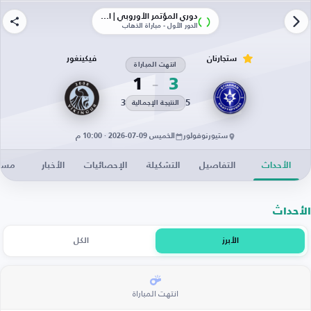
دوري المؤتمر الأوروبي | الأدوار الإقصائية
الدور الأول - مباراة الذهاب
ستجارنان
فيكينغور
انتهت المباراة
1
3
3
5
النتيجة الإجمالية
ستيورنوفولور
الخميس 09-07-2026 · 10:00 م
الأحداث
التفاصيل
التشكيلة
الإحصائيات
الأخبار
مساح
الأحداث
الأبرز
الكل
انتهت المباراة