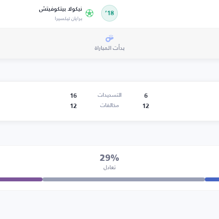
نيكولا بيتكوفيتش
18’
برايان تيكسيرا
بدأت المباراة
16
6
التسديدات
12
12
مخالفات
29%
تعادل