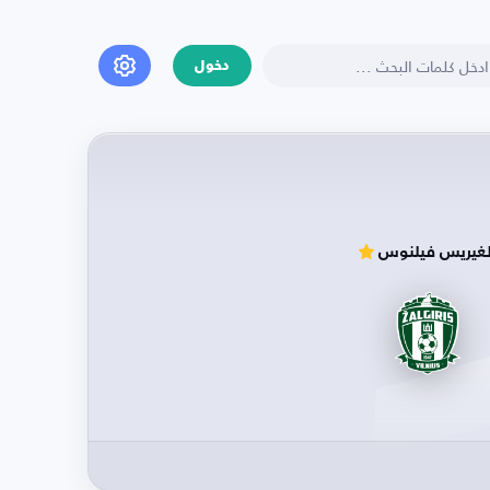
دخول
لغيريس فيلنوس