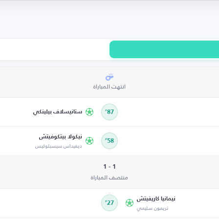
انتهت المباراة
87’
ستانيسلاف بيلينكي
نيكولا بيتكوفيتش
58’
ديفيداس سيسبلوكيس
1 - 1
منتصف المباراة
نيمانيا كاريفيتش
27’
تريمون سليمي