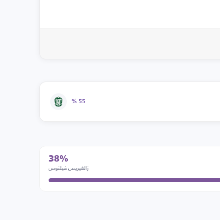
55 %
38%
زالغيريس فيلنوس