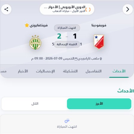
الدوري الأوروبي | الأدوار الإقصائية
الدور الأول - مباراة الذهاب
فويفودينا
فرينكفاروزي
انتهت المباراة
2
1
5
1
النتيجة الإجمالية
ملعب كارادوردي
الخميس 09-07-2026 · 09:00 م
الأحداث
التفاصيل
التشكيلة
الإحصائيات
الأخبار
مساح
الأحداث
الأبرز
الكل
انتهت المباراة