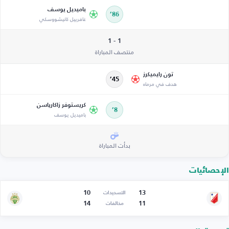
باميديل يوسف
86’
غافرييل كانيشووسكي
1 - 1
منتصف المباراة
تون رايميكرز
45’
هدف في مرماه
كريستوفر زاكارياسن
8’
باميديل يوسف
بدأت المباراة
الإحصائيات
10
13
التسديدات
14
11
مخالفات