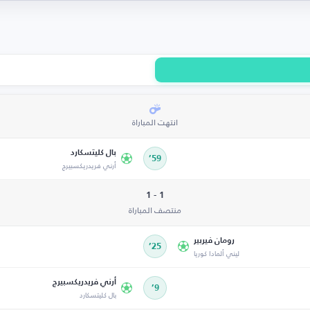
انتهت المباراة
بال كليتسكارد
59’
أرني فريدريكسبيرج
1 - 1
منتصف المباراة
رومان فيربير
25’
ليني ألمادا كوريا
أرني فريدريكسبيرج
9’
بال كليتسكارد