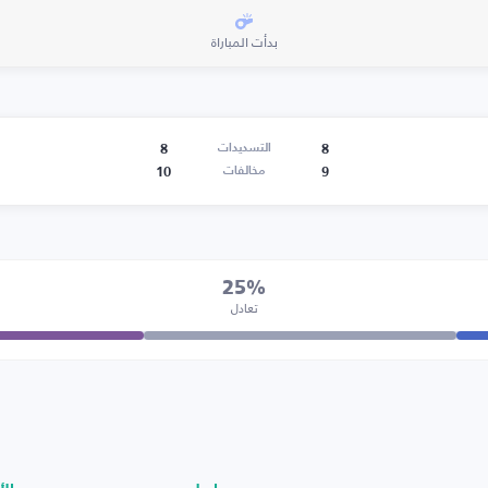
بدأت المباراة
8
8
التسديدات
10
9
مخالفات
25%
تعادل